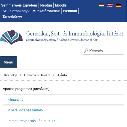
Semmelweis Egyetem
Neptun
Moodle
SE Telefonkönyv
Munkatársaknak
Webmail
Tanévkönyv
Menu
Kezdőlap
Genomikai Hálózat
Ajánló
Ajánlott programok (archívum):
Filmajánló
MTA félidős beszámoló
Primer Prevenciós Fórum 2017
Az MTA Tantárgy-Pedagógia Kutatási Program
Mamutagyar vadászoktól a mamutklónozásig