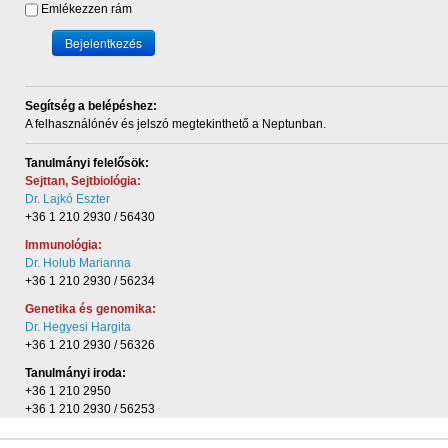
Emlékezzen rám
Bejelentkezés
Segítség a belépéshez:
A felhasználónév és
jelszó megtekinthető a Neptunban.
Tanulmányi felelősök:
Sejttan, Sejtbiológia:
Dr. Lajkó Eszter
+36 1 210 2930 / 56430
Immunológia:
Dr. Holub Marianna
+36 1 210 2930 / 56234
Genetika és genomika:
Dr. Hegyesi Hargita
+36 1 210 2930 / 56326
Tanulmányi iroda:
+36 1 210 2950
+36 1 210 2930 / 56253