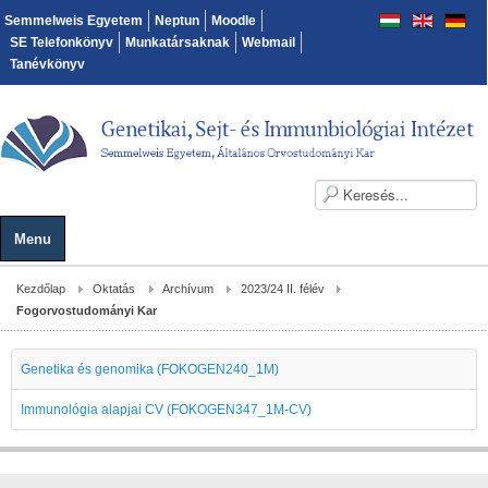
Semmelweis Egyetem
Neptun
Moodle
SE Telefonkönyv
Munkatársaknak
Webmail
Tanévkönyv
Menu
Kezdőlap
Oktatás
Archívum
2023/24 II. félév
Fogorvostudományi Kar
Genetika és genomika (FOKOGEN240_1M)
Immunológia alapjai CV (FOKOGEN347_1M-CV)