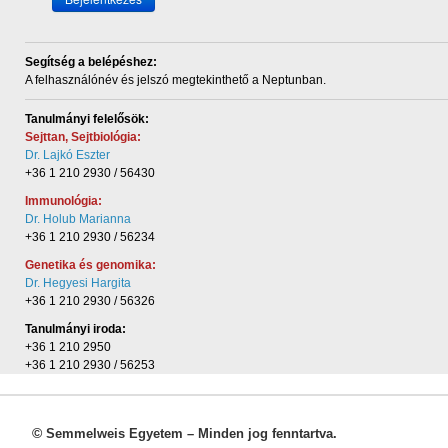
Segítség a belépéshez:
A felhasználónév és
jelszó megtekinthető a Neptunban.
Tanulmányi felelősök:
Sejttan, Sejtbiológia:
Dr. Lajkó Eszter
+36 1 210 2930 / 56430
Immunológia:
Dr. Holub Marianna
+36 1 210 2930 / 56234
Genetika és genomika:
Dr. Hegyesi Hargita
+36 1 210 2930 / 56326
Tanulmányi iroda:
+36 1 210 2950
+36 1 210 2930 / 56253
©
Semmelweis Egyetem – Minden jog fenntartva.