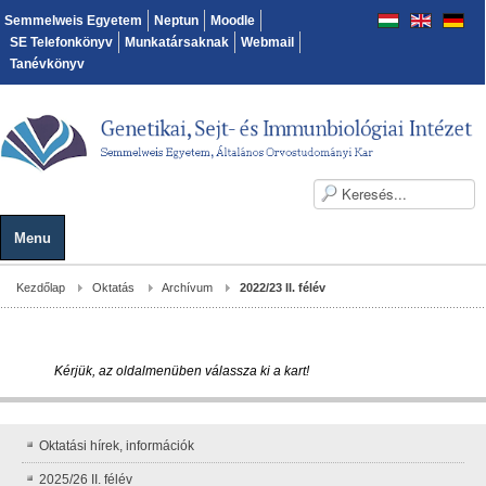
Semmelweis Egyetem
Neptun
Moodle
SE Telefonkönyv
Munkatársaknak
Webmail
Tanévkönyv
Menu
Kezdőlap
Oktatás
Archívum
2022/23 II. félév
Kérjük, az oldalmenüben válassza ki a kart!
Oktatási hírek, információk
2025/26 II. félév