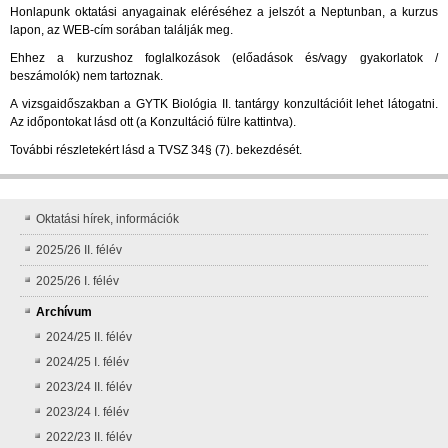
Honlapunk oktatási anyagainak eléréséhez a jelszót a Neptunban, a kurzus
lapon, az WEB-cím sorában találják meg.
Ehhez a kurzushoz foglalkozások (előadások és/vagy gyakorlatok /
beszámolók) nem tartoznak.
A vizsgaidőszakban a
GYTK Biológia II.
tantárgy konzultációit lehet látogatni.
Az időpontokat lásd ott
(a Konzultáció fülre kattintva).
További részletekért lásd a TVSZ 34§ (7). bekezdését.
Oktatási hírek, információk
2025/26 II. félév
2025/26 I. félév
Archívum
2024/25 II. félév
2024/25 I. félév
2023/24 II. félév
2023/24 I. félév
2022/23 II. félév