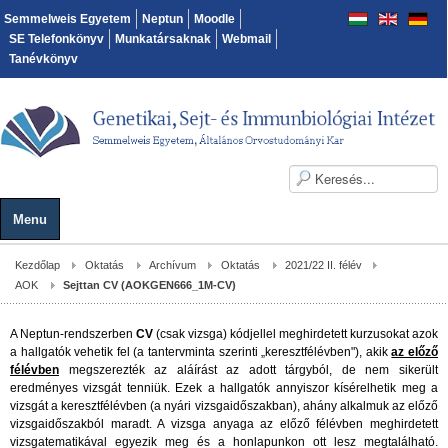
Semmelweis Egyetem
Neptun
Moodle
SE Telefonkönyv
Munkatársaknak
Webmail
Tanévkönyv
Menu
Kezdőlap
Oktatás
Archívum
Oktatás
2021/22 II. félév
AOK
Sejttan CV (AOKGEN666_1M-CV)
A Neptun-rendszerben
CV
(csak vizsga) kódjellel meghirdetett kurzusokat azok
a hallgatók vehetik fel (a tantervminta szerinti „keresztfélévben"), akik
az előző
félévben
megszerezték az aláírást az adott tárgyból, de nem sikerült
eredményes vizsgát tenniük. Ezek a hallgatók annyiszor kísérelhetik meg a
vizsgát a keresztfélévben (a nyári vizsgaidőszakban), ahány alkalmuk az előző
vizsgaidőszakból maradt. A vizsga anyaga az előző félévben meghirdetett
vizsgatematikával egyezik meg és a honlapunkon ott lesz megtalálható.