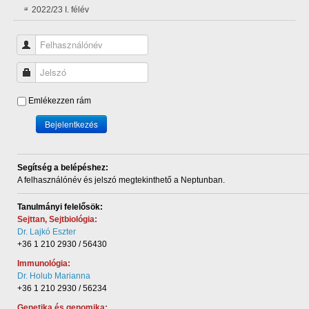
2022/23 I. félév
Felhasználónév
Jelszó
Emlékezzen rám
Bejelentkezés
Segítség a belépéshez:
A felhasználónév és
jelszó megtekinthető a Neptunban.
Tanulmányi felelősök:
Sejttan, Sejtbiológia:
Dr. Lajkó Eszter
+36 1 210 2930 / 56430
Immunológia:
Dr. Holub Marianna
+36 1 210 2930 / 56234
Genetika és genomika: