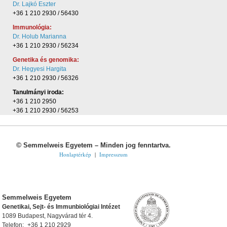
Dr. Lajkó Eszter
+36 1 210 2930 / 56430
Immunológia:
Dr. Holub Marianna
+36 1 210 2930 / 56234
Genetika és genomika:
Dr. Hegyesi Hargita
+36 1 210 2930 / 56326
Tanulmányi iroda:
+36 1 210 2950
+36 1 210 2930 / 56253
©
Semmelweis Egyetem – Minden jog fenntartva.
Honlaptérkép
|
Impresszum
Semmelweis Egyetem
Genetikai, Sejt- és Immunbiológiai Intézet
1089 Budapest, Nagyvárad tér 4.
Telefon:
+36 1 210 2929