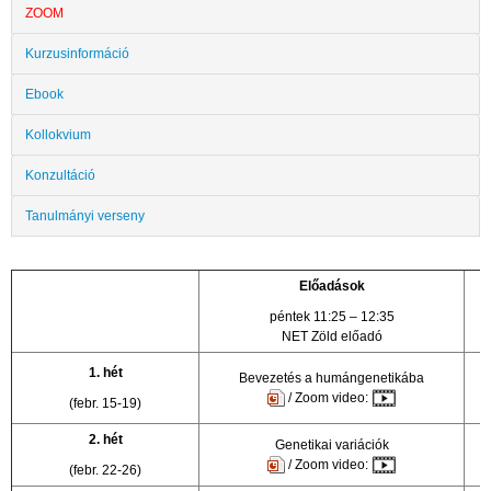
ZOOM
Kurzusinformáció
Ebook
Kollokvium
Konzultáció
Tanulmányi verseny
Előadások
péntek 11:25 – 12:35
NET Zöld előadó
1. hét
Bevezetés a humángenetikába
/ Zoom video:
(febr. 15-19)
2. hét
Genetikai variációk
B
/ Zoom video:
(febr. 22-26)