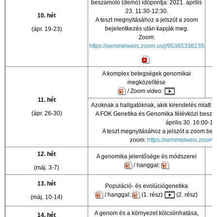
beszámoló (demó) időpontja: 2021. április
23. 11:30-12:30.
10. hét
K
A teszt megnyitásához a jelszót a zoom
bejelentkezés után kapják meg.
(ápr. 19-23)
Zoom:
https://semmelweis.zoom.us/j/95365338235
A komplex betegségek genomikai
K
megközelítése
/ Zoom video:
11. hét
Azoknak a hallgatóknak, akik kirendelés miatt 
(ápr. 26-30)
A FOK Genetika és Genomika félévközi beszá
április 30. 16:00-17
A teszt megnyitásához a jelszót a zoom bej
zoom:
https://semmelweis.zoom.
12. hét
A genomika jelentősége és módszerei
/ hanggal:
(máj. 3-7)
13. hét
Populáció- és e
volúciógenetika
/ hanggal:
(1. rész)
(2. rész)
(máj. 10-14)
A genom és a környezet kölcsönhatása,
14. hét