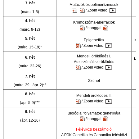
3. hét
Mutációk és polimorfizmusok
/ Zoom video:
(márc. 1-5)
4. hét
Kromoszóma-aberrációk
/ hanggal:
(márc. 8-12)
5. hét
Epigenetika
Mo
/ Zoom video:
(márc. 15-19)*
Mendeli öröklődés I.
6. hét
Mo
Autoszómális öröklődés
(márc. 22-26)
/ Zoom video:
7. hét
A
Szünet
(márc. 29 - ápr. 2)**
8. hét
Mendeli öröklődés II.
A
/ Zoom video:
(ápr. 5-9)***
9. hét
Biológiai folyamatok genetikája
/ hanggal:
(ápr. 12-16)
Félévközi beszámoló
A FOK Genetika és Genomika félévközi