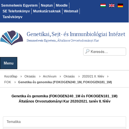
Semmelweis Egyetem
Neptun
Moodle
SE Telefonkönyv
Munkatársaknak
Webmail
Tanévkönyv
Menu
Kezdőlap
Oktatás
Archívum
Oktatás
2020/21 II. félév
FOK
Genetika és genomika (FOKOGEN240_1M, FOKOGEN181_1M)
Genetika és genomika (FOKOGEN240_1M és FOKOGEN181_1M)
Általános Orvostudományi Kar 2020/2021. tanév II. félév
Tematika