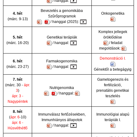
/ hanggal:
Bevezetés a genomikába
4. hét
Onkogenetika
Szűrőprogramok
(márc. 9-13)
/ hanggal (2025):
Komplex jellegek
5. hét
Genetikai terápiák
öröklődése
(márc. 16-20)
/ hanggal:
/ feladat
megoldások:
Demonstráció I.
6. hét
Farmakogenomika
(márc. 23-27)
/ hanggal:
Génektől a betegágyig
7. hét
Gametogenezis és
(márc. 30 -
ápr.
fertilizáció,
Nutrigenomika
3
)
prenatális genetikai
/ hanggal:
ápr. 3 -
tesztelés
Nagypéntek
8. hét
Immunválasz fertőzésekben,
Immunológiai alapú
(
ápr. 6
-10)
Immunhiányos állapotok
terápiák I.
ápr. 6 -
/ hanggal:
Húsvéthétfő