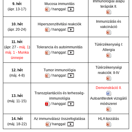
Immunológiai alapú
9. hét
Mucosa immunitás
terápiák II.
(ápr. 13-17)
/ hanggal:
Immunizálás és
10. hét
Hiperszenzitivitási reakciók
vakcináció
(ápr. 20-24)
/ hanggal:
11. hét
Túlérzékenység I:
(ápr. 27 -
máj. 1
)
Tolerancia és autoimmunitás
Allergia
máj. 1 - Munka
/ hanggal:
ünnepe
Túlérzékenységi
12. hét
Tumor immunológia
reakciók: II-IV
(máj. 4-8)
/ hanggal:
Demonstráció II.
Transzplantációs és terhesség-
13. hét
immunológia
Autoantitestek vizsgáló
(máj. 11-15)
/ hanggal:
módszerei
14. hét
Az immunválasz összefoglalása
HLA tipizálás
(máj. 18-22)
/ hanggal: