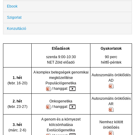
Ebook
Szigorlat
Konzultáció
Előadások
Gyakorlatok
szerda 9:00-10:30
90 perc
NET Zöld előadó
hétfő-péntek
A komplex betegségek genomikai
Autoszomális öröklődés
1. hét
megközelítése
AD
(febr. 16-20)
Populációgenetika
/ hanggal:
Autoszomális öröklődés
2. hét
Onkogenetika
AR
(febr. 23-27)
/ hanggal:
A genom és a környezet
Nemhez kötött
3. hét
kölcsönhatása
öröklődés
(márc. 2-6)
Evolúciógenetika