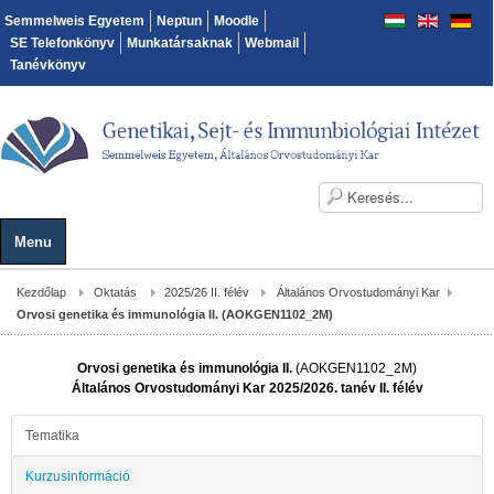
Semmelweis Egyetem
Neptun
Moodle
SE Telefonkönyv
Munkatársaknak
Webmail
Tanévkönyv
Menu
Kezdőlap
Oktatás
2025/26 II. félév
Általános Orvostudományi Kar
Orvosi genetika és immunológia II. (AOKGEN1102_2M)
Orvosi genetika és immunológia II.
(AOKGEN1102_2M)
Általános Orvostudományi Kar 2025/2026. tanév II. félév
Tematika
Kurzusinformáció