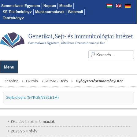
Semmelweis Egyetem
Neptun
Moodle
SE Telefonkönyv
Munkatársaknak
Webmail
Tanévkönyv
Menu
Kezdőlap
Oktatás
2025/26 I. félév
Gyógyszerésztudományi Kar
Sejtbiológia (GYKGEN331E1M)
Oktatási hírek, információk
2025/26 II. félév