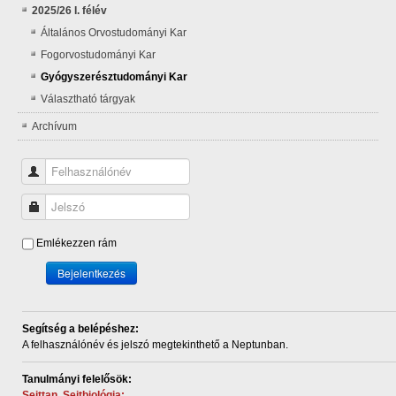
2025/26 I. félév
Általános Orvostudományi Kar
Fogorvostudományi Kar
Gyógyszerésztudományi Kar
Választható tárgyak
Archívum
Felhasználónév
Jelszó
Emlékezzen rám
Bejelentkezés
Segítség a belépéshez:
A felhasználónév és
jelszó megtekinthető a Neptunban.
Tanulmányi felelősök:
Sejttan, Sejtbiológia: