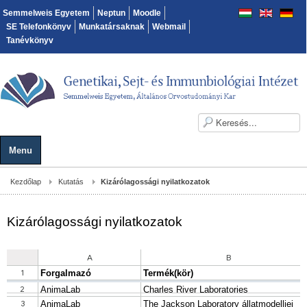
Semmelweis Egyetem
Neptun
Moodle
SE Telefonkönyv
Munkatársaknak
Webmail
Tanévkönyv
Menu
Kezdőlap
Kutatás
Kizárólagossági nyilatkozatok
Kizárólagossági nyilatkozatok