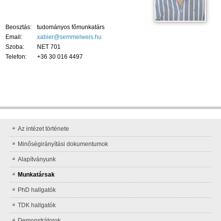
Beosztás:
tudományos főmunkatárs
Email:
xabier@semmelweis.hu
Szoba:
NET 701
Telefon:
+36 30 016 4497
Az intézet története
Minőségirányítási dokumentumok
Alapítványunk
Munkatársak
PhD hallgatók
TDK hallgatók
Demonstrátorok