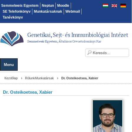
Semmelweis Egyetem
Neptun
Moodle
SE Telefonkönyv
Munkatársaknak
Webmail
Tanévkönyv
Menu
Kezdőlap
Rólunk
Munkatársak
Dr. Osteikoetxea, Xabier
Dr. Osteikoetxea, Xabier