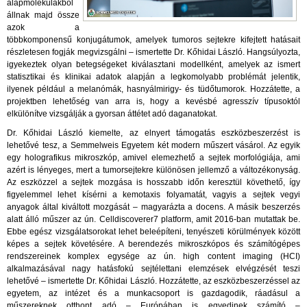
alapmolekulákból
állnak majd össze
azok a
többkomponensű konjugátumok, amelyek tumoros sejtekre kifejtett hatásait
részletesen fogják megvizsgálni – ismertette Dr. Kőhidai László. Hangsúlyozta,
igyekeztek olyan betegségeket kiválasztani modellként, amelyek az ismert
statisztikai és klinikai adatok alapján a legkomolyabb problémát jelentik,
ilyenek például a melanómák, hasnyálmirigy- és tüdőtumorok. Hozzátette, a
projektben lehetőség van arra is, hogy a kevésbé agresszív típusoktól
elkülönítve vizsgálják a gyorsan áttétet adó daganatokat.
Dr. Kőhidai László kiemelte, az elnyert támogatás eszközbeszerzést is
lehetővé tesz, a Semmelweis Egyetem két modern műszert vásárol. Az egyik
egy holografikus mikroszkóp, amivel elemezhető a sejtek morfológiája, ami
azért is lényeges, mert a tumorsejtekre különösen jellemző a változékonyság.
Az eszközzel a sejtek mozgása is hosszabb időn keresztül követhető, így
figyelemmel lehet kísérni a kemotaxis folyamatát, vagyis a sejtek vegyi
anyagok által kiváltott mozgását – magyarázta a docens. A másik beszerzés
alatt álló műszer az ún. Celldiscoverer7 platform, amit 2016-ban mutattak be.
Ebbe egész vizsgálatsorokat lehet beleépíteni, tenyészeti körülmények között
képes a sejtek követésére. A berendezés mikroszkópos és számítógépes
rendszereinek komplex egysége az ún. high content imaging (HCI)
alkalmazásával nagy hatásfokú sejtélettani elemzések elvégzését teszi
lehetővé – ismertette Dr. Kőhidai László. Hozzátette, az eszközbeszerzéssel az
egyetem, az intézet és a munkacsoport is gazdagodik, ráadásul a
műszereknek otthont adó – Európában is egyedinek számító –