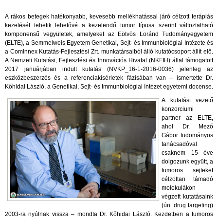
A rákos betegek hatékonyabb, kevesebb mellékhatással járó célzott terápiás
kezelését tehetik lehetővé a kezelendő tumor típusa szerint változtatható
komponensű vegyületek, amelyeket az Eötvös Loránd Tudományegyetem
(ELTE), a Semmelweis Egyetem Genetikai, Sejt- és Immunbiológiai Intézete és
a ComInnex Kutatás-Fejlesztési Zrt. munkatársaiból álló kutatócsoport állít elő.
A Nemzeti Kutatási, Fejlesztési és Innovációs Hivatal (NKFIH) által támogatott
2017 januárjában indult kutatás (NVKP_16-1-2016-0036) jelenleg az
eszközbeszerzés és a referenciakísérletek fázisában van – ismertette Dr.
Kőhidai László, a Genetikai, Sejt- és Immunbiológiai Intézet egyetemi docense.
A kutatást vezető
konzorciumi
partner az ELTE,
ahol Dr. Mező
Gábor tudományos
tanácsadóval
csaknem 15 éve
dolgozunk együtt, a
tumoros sejteket
célzottan támadó
molekulákon
végzett kutatásaink
(ún. drug targeting)
2003-ra nyúlnak vissza – mondta Dr. Kőhidai László. Kezdetben a tumoros