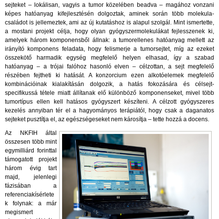
sejteket – lokálisan, vagyis a tumor közelében beadva – magához vonzani
képes hatóanyag kifejlesztésén dolgoztak, aminek során több molekula-
családot is jellemeztek, ami az új kutatáshoz is alapul szolgál. Mint ismertette,
a mostani projekt célja, hogy olyan gyógyszermolekulákat fejlesszenek ki,
amelyek három komponensből állnak: a tumorellenes hatóanyag mellett az
irányító komponens feladata, hogy felismerje a tumorsejtet, míg az ezeket
összekötő harmadik egység megfelelő helyen elhasad, így a szabad
hatóanyag – a trójai falóhoz hasonló elven – célzottan, a sejt megfelelő
részében fejtheti ki hatását. A konzorcium ezen alkotóelemek megfelelő
kombinációinak kialakításán dolgozik, a hatás fokozására és célsejt-
specifikussá tétele miatt állítanak elő különböző komponenseket, mivel több
tumortípus ellen kell hatásos gyógyszert készíteni. A célzott gyógyszeres
kezelés annyiban tér el a hagyományos terápiától, hogy csak a daganatos
sejteket pusztítja el, az egészségeseket nem károsítja – tette hozzá a docens.
Az NKFIH által
összesen több mint
egymilliárd forinttal
támogatott projekt
három évig tart
majd, jelenlegi
fázisában a
referenciakísérlete
k folynak: a már
megismert