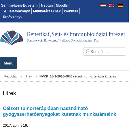
Semmelweis Egyetem
Neptun
Moodle
SE Telefonkönyv
Munkatársaknak
Webmail
Tanévkönyv
Menu
Kezdőlap
Hírek
NVKP_16-1-2016-0036 célzott tumorterápia kutatás
Hírek
Célzott tumorterápiában használható
gyógyszerhatóanyagokat kutatnak munkatársaink
2017. április 19.