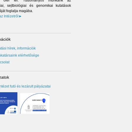
kat ölel fel. Tudományos munkánk az
ai, sejtbiológiai és genomikai kutatások
áját foglalja magába.
z Intézetről►
ációk
tási hírek, információk
katársaink elérhetősége
csolat
atok
ntézet futó és lezárult pályázatai