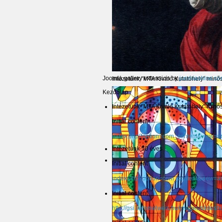
Joomla gallery extension by
joomlashine.c
Intézetünk "MTA Kiváló Kutatóhely" minősí
Kezdőlap
Intézetünk "MTA Kiváló Kutatóhely" minősí
Initial content
index.php?option=com_content&view=ar
Intézetünk 50 éves
Initial content
index.php?option=com_content&view=ar
Initial content
http://gsi.semmelweis.hu/images/slides