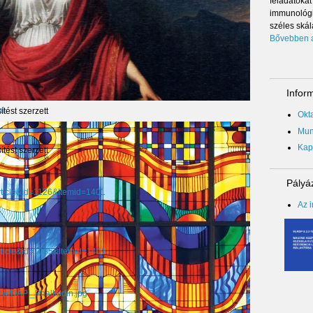
feladato
immunológi
széles skál
Bővebben a
Inform
om
tést szerzett
Okta
Mun
Kap
tést szerzett
Pályáz
ticle&id=1126&Itemid=1401
Az i
ticle&id=1085&Itemid=1401
how/DAPI_Phalloidin.jpg