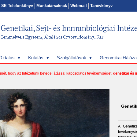
SE Telefonkönyv
Munkatársaknak
Webmail
Tanévkönyv
Oktatás
Kutatás
Szolgáltatások
Genomikai Hálóza
elmét, hogy az Intézetünk betegellátással kapcsolatos tevékenységet,
genetikai és 
Genetik
A Genetika
tevékenys