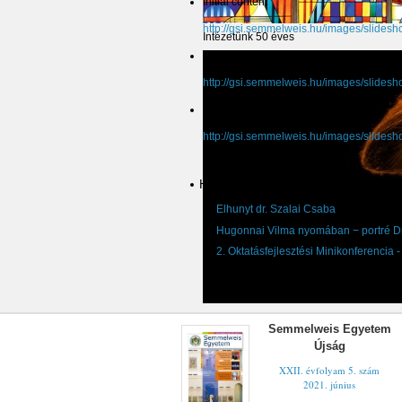
Initial content
http://gsi.semmelweis.hu/images/slidesho
Intézetünk 50 éves
Initial content
http://gsi.semmelweis.hu/images/slidesh
Initial content
http://gsi.semmelweis.hu/images/slidesh
Hírek, események
Elhunyt dr. Szalai Csaba
Hugonnai Vilma nyomában − portré Dr.
2. Oktatásfejlesztési Minikonferencia 
Semmelweis Egyetem
Újság
XXII. évfolyam 5. szám
2021. június