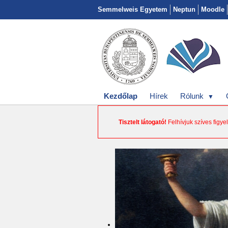
Semmelweis Egyetem
Neptun
Moodle
Kezdőlap
Hírek
Rólunk
Tisztelt látogató!
Felhívjuk szíves figy