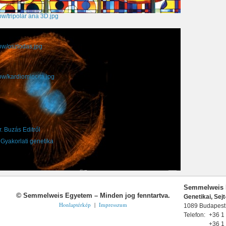
w/tripolar ana 3D.jpg
ow/osztodas.jpg
ow/kardiomiocita.jpg
 Buzás Editről
- Gyakorlati genetika
Semmelweis 
©
Semmelweis Egyetem – Minden jog fenntartva.
Genetikai, Sejt
Honlaptérkép
|
Impresszum
1089 Budapest,
Telefon:
+36 1
+36 1