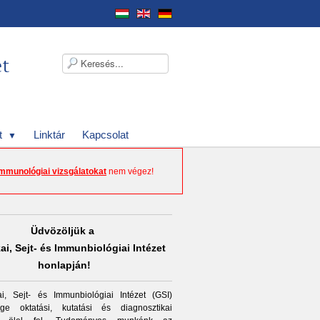
t
Linktár
Kapcsolat
immunológiai vizsgálatokat
nem végez!
Üdvözöljük a
ai, Sejt- és Immunbiológiai Intézet
honlapján!
i, Sejt- és Immunbiológiai Intézet (GSI)
ége oktatási, kutatási és diagnosztikai