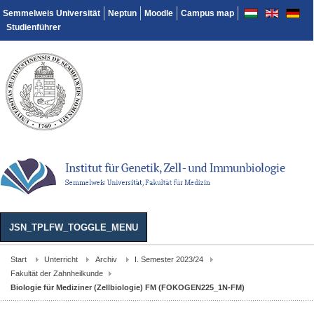
Semmelweis Universität
Neptun
Moodle
Campus map
Studienführer
JSN_TPLFW_TOGGLE_MENU
Start
Unterricht
Archiv
I. Semester 2023/24
Fakultät der Zahnheilkunde
Biologie für Mediziner (Zellbiologie) FM (FOKOGEN225_1N-FM)