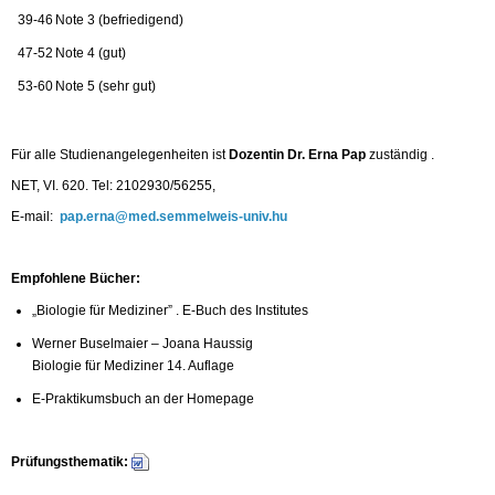
39-46
Note 3 (befriedigend)
47-52
Note 4 (gut)
53-60
Note 5 (sehr gut)
Für alle Studienangelegenheiten ist
Dozentin Dr. Erna Pap
zuständig .
NET, VI. 620. Tel: 2102930/56255,
E-mail:
pap.erna@med.semmelweis-univ.hu
Empfohlene Bücher:
„Biologie für Mediziner” . E-Buch des Institutes
Werner Buselmaier – Joana Haussig
Biologie für Mediziner 14. Auflage
E-Praktikumsbuch an der Homepage
Prüfungsthematik: