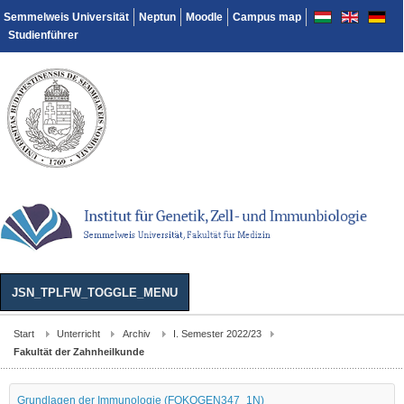
Semmelweis Universität
Neptun
Moodle
Campus map
Studienführer
JSN_TPLFW_TOGGLE_MENU
Start
Unterricht
Archiv
I. Semester 2022/23
Fakultät der Zahnheilkunde
Grundlagen der Immunologie (FOKOGEN347_1N)