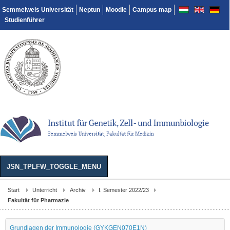
Semmelweis Universität
Neptun
Moodle
Campus map
Studienführer
JSN_TPLFW_TOGGLE_MENU
Start
Unterricht
Archiv
I. Semester 2022/23
Fakultät für Pharmazie
Grundlagen der Immunologie (GYKGEN070E1N)