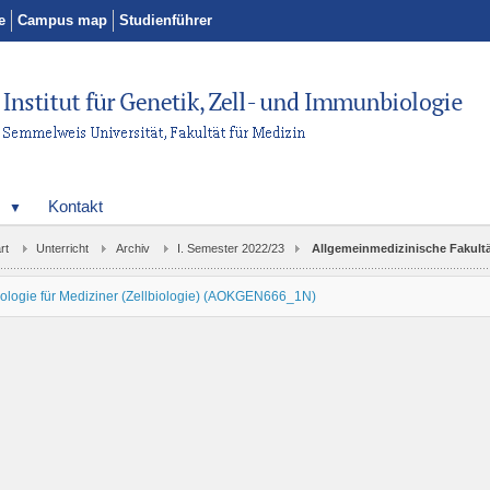
e
Campus map
Studienführer
t
Kontakt
rt
Unterricht
Archiv
I. Semester 2022/23
Allgemeinmedizinische Fakult
iologie für Mediziner (Zellbiologie) (AOKGEN666_1N)