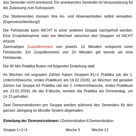
das Semester nicht anerkannt. Ein anerkanntes Semester ist Voraussetzung für
die Zulassung zum Kolloquium.
Die Studierenden müssen ihre An- und Abwesenheiten selbst verwalten.
(Eigenverantwortung!)
Die Fehlstunde kann NICHT in einer anderen Gruppe nachgeholt werden.
Eine Ersatzteilnahme oder ein Wechsel zwischen den Gruppen ist NICHT
erlaubt.
Zweimaliges
Zuspätkommen
von jeweils 10 Minuten entspricht einer
Fehlstunde. Ein Zuspätkommen von 20 Minuten gilt bereits als eine
Fehlstunde.
Die 90 Min Praktika finden mit folgender Einteilung statt:
An Wochen mit ungraden Zahlen haben Gruppen #1+2 Praktika (ab der 1.
Unterrichtswoche, erstes Praktikum am 16.02.2026), an Wochen mit geraden
Zahlen hat Gruppe #3 Praktika (ab der 2. Unterrichtswoche, erstes Praktikum
am 23.02.2026). Ab der 8.Woche, werden die Praktika am Donnerstag, um
14.15 gehalten.
Zwei Demonstrationen pro Gruppe werden während des Semesters für den
ganzen Jahrgang im Moodle System abgehalten.
Einteilung der Demonstrationen:
I.Demonstration
II.Demonstration
Gruppe 1+2+3
Woche 5
Woche 13