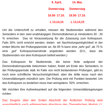
9. April,
14. Mai,
Donnerstag
Donnerstag
16.50- 17.10.
16.50- 17.10.
L 13,14,15
L 13,14,15
Um die Unterschrift zu erhalten, müssen die Studierenden während des
Semesters in den zwei unabhängigen Demonstrationen je mindestens 30 - 30
% erreichen. Das ist Voraussetzung für die Zulassung zum Kolloquium.
Falls 30% nicht erreicht werden, bieten wir Nachholungsmöglichkeit in der
ersten Woche der Prüfungsperiode an. Ab 85 % kann eine „sehr gut”, ab 75 %
eine „gut” Kolloquiumsendnote angeboten werden. (D.h., dass die
Studierenden von dem Kolloquium befreit werden.)
Das Kolloquium für Studierende, die keine Note aufgrund der
Demonstrationspunkte bekommen haben, findet am Ende des Semesters, in
der Prüfungsperiode statt. Im Falle von nicht bestandenen Prüfungen, gibt es
noch eine schriftliche Versuchsmöglichkeit, aber die dritte muss nach den
Universitätsregeln mündlich sein. Die Prüfung wird mit Punkten bewertet. Um
das Kolloquium zu bestehen muss man wenigstens 50% erreichen.
Wir möchten Ihre Aufmerksamkeit auf die folgenden Universitätsregelungen
richten:
Das Zeugnis über den Ersten Abschnitt der Ärztlichen Prüfung wird
ausschließlich nach erfolgreichem Abschluss des Theoretischen Moduls (1.